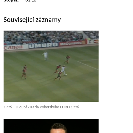
Stopáž:
01:18
Související záznamy
1996 – Dloubák Karla Poborského EURO 1996