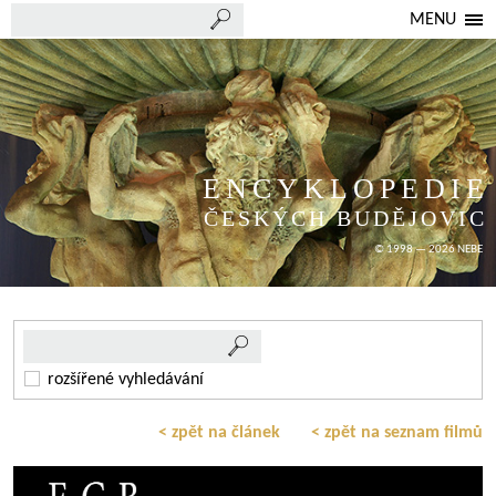
MENU
ENCYKLOPEDIE
ČESKÝCH BUDĚJOVIC
© 1998 — 2026 NEBE
rozšířené vyhledávání
< zpět na článek
< zpět na seznam filmů