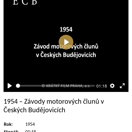
Přehrát
01:18
Přehrát
Nastaven
Rež
celé
1954 – Závody motorových člunů v
obra
Českých Budějovicích
Rok:
1954