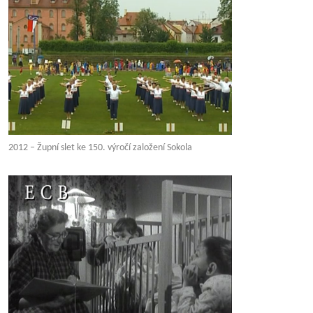
2012 – Župní slet ke 150. výročí založení Sokola