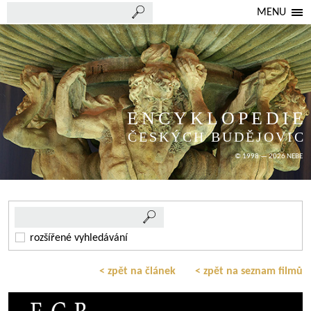
MENU
ENCYKLOPEDIE
ČESKÝCH BUDĚJOVIC
© 1998 — 2026 NEBE
rozšířené vyhledávání
< zpět na článek
< zpět na seznam filmů