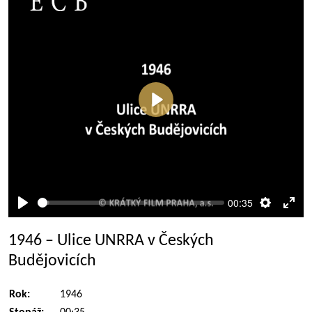
Přehrát
00:35
Přehrát
Nastaven
Rež
celé
1946 – Ulice UNRRA v Českých
obra
Budějovicích
Rok:
1946