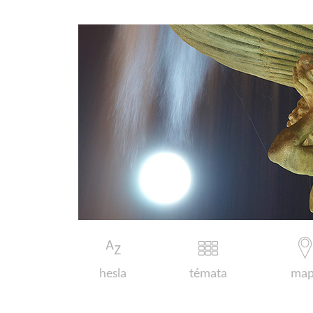
hesla
témata
map