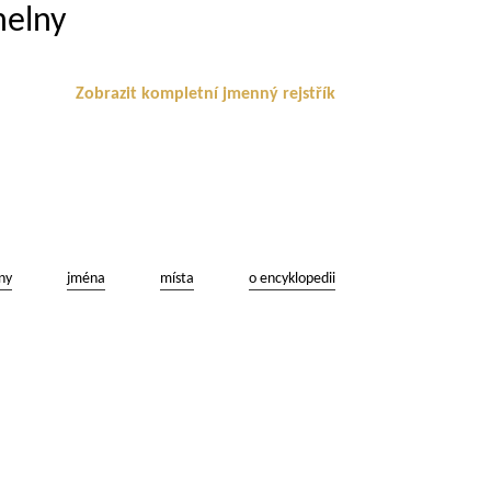
helny
Zobrazit kompletní jmenný rejstřík
ny
jména
místa
o encyklopedii