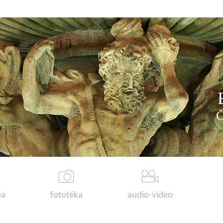
a
fototéka
audio-video