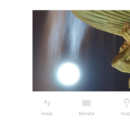
hesla
témata
map