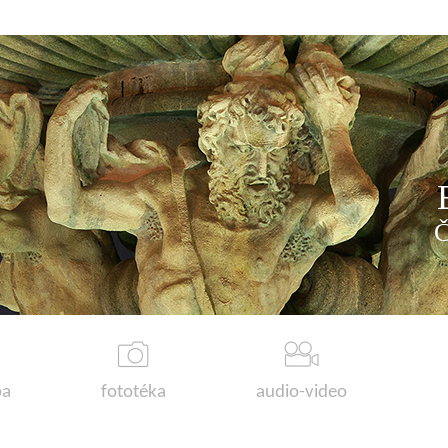
a
fototéka
audio-video