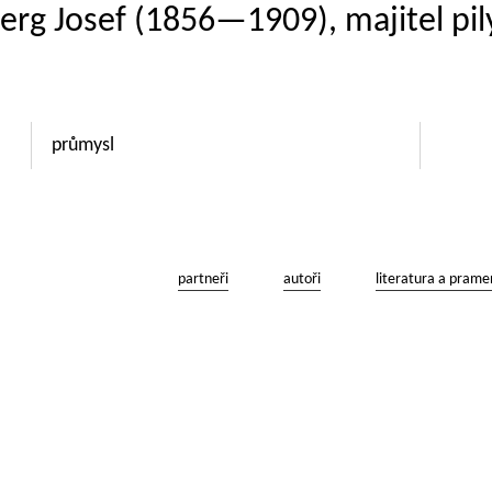
berg Josef (1856—1909), majitel pi
průmysl
partneři
autoři
literatura a prame