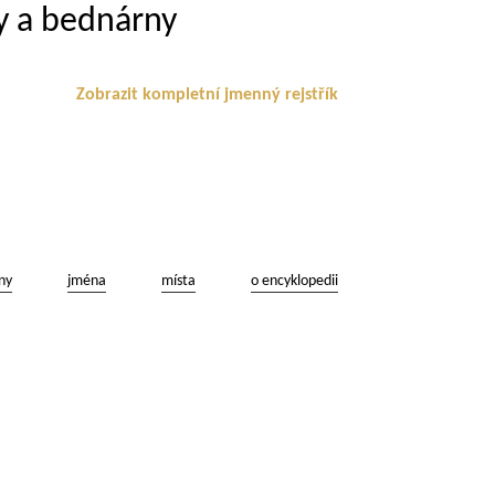
ly a bednárny
Zobrazit kompletní jmenný rejstřík
ny
jména
místa
o encyklopedii