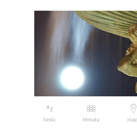
hesla
témata
map