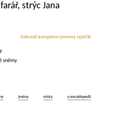
arář, strýc Jana
Zobrazit kompletní jmenný rejstřík
ky
é sněmy
ny
jména
místa
o encyklopedii