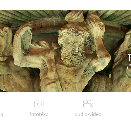
a
fototéka
audio-video