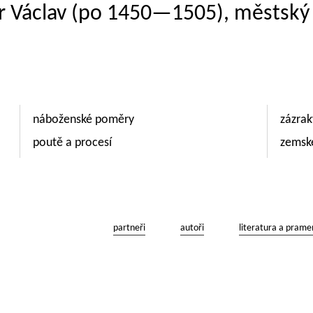
r Václav (po 1450—1505), městský f
náboženské poměry
zázra
poutě a procesí
zemsk
partneři
autoři
literatura a prame