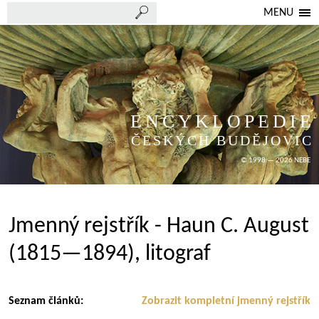
MENU
ENCYKLOPEDIE
ČESKÝCH BUDĚJOVIC
© 1998 — 2026 NEBE
Jmenný rejstřík - Haun C. August
(1815—1894), litograf
Seznam článků:
Zobrazit kompletní jmenný rejstřík