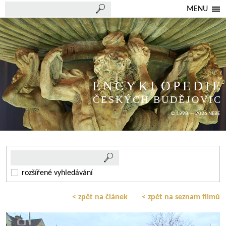
MENU
ENCYKLOPEDIE
ČESKÝCH BUDĚJOVIC
© 1998 — 2026 NEBE
rozšířené vyhledávání
< zpět na článek
< zpět na seznam filmů