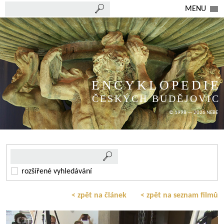
MENU
ENCYKLOPEDIE
ČESKÝCH BUDĚJOVIC
© 1998 — 2026 NEBE
rozšířené vyhledávání
< zpět na článek
< zpět na seznam filmů