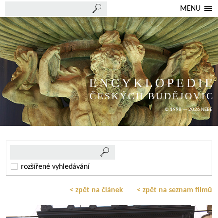
MENU
ENCYKLOPEDIE
ČESKÝCH BUDĚJOVIC
© 1998 — 2026 NEBE
rozšířené vyhledávání
< zpět na článek
< zpět na seznam filmů