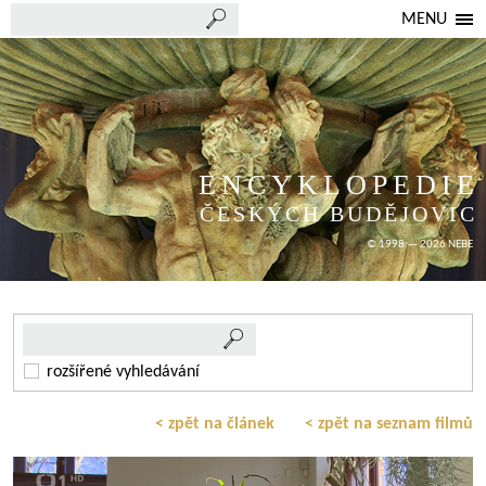
MENU
ENCYKLOPEDIE
ČESKÝCH BUDĚJOVIC
© 1998 — 2026 NEBE
rozšířené vyhledávání
< zpět na článek
< zpět na seznam filmů