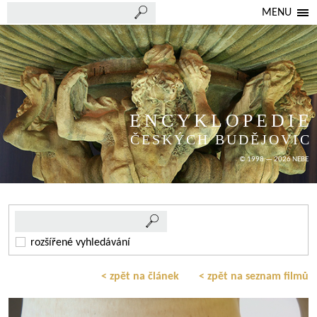
MENU
ENCYKLOPEDIE
ČESKÝCH BUDĚJOVIC
© 1998 — 2026 NEBE
rozšířené vyhledávání
< zpět na článek
< zpět na seznam filmů