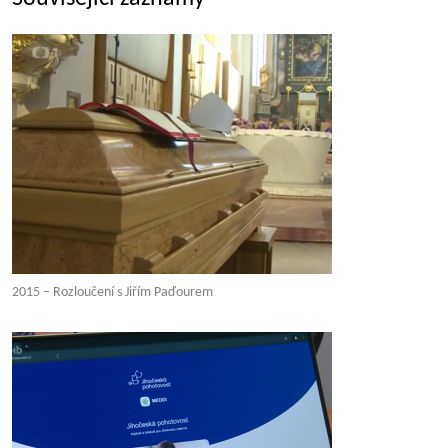
2015 – Rozloučení s Jiřím Paďourem