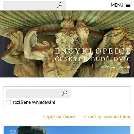
MENU
ENCYKLOPEDIE
ČESKÝCH BUDĚJOVIC
© 1998 — 2026 NEBE
rozšířené vyhledávání
< zpět na článek
< zpět na seznam filmů