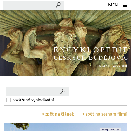
MENU
ENCYKLOPEDIE
ČESKÝCH BUDĚJOVIC
© 1998 — 2026 NEBE
rozšířené vyhledávání
< zpět na článek
< zpět na seznam filmů