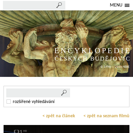
MENU
ENCYKLOPEDIE
ČESKÝCH BUDĚJOVIC
© 1998 — 2026 NEBE
rozšířené vyhledávání
< zpět na článek
< zpět na seznam filmů