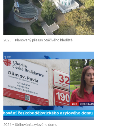
2025 – Plánovaný přesun otáčivého hlediště
2024 – Stěhování azylového domu