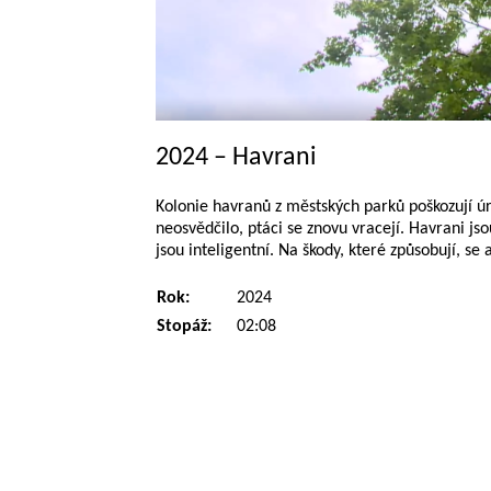
2024 – Havrani
Kolonie havranů z městských parků poškozují úr
neosvědčilo, ptáci se znovu vracejí. Havrani jso
jsou inteligentní. Na škody, které způsobují, s
Rok:
2024
Stopáž:
02:08