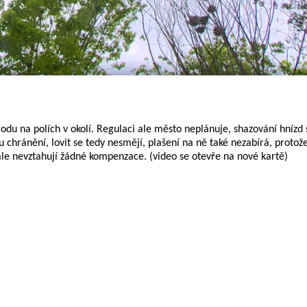
odu na polích v okolí. Regulaci ale město neplánuje, shazování hnízd 
u chránění, lovit se tedy nesmějí, plašení na ně také nezabírá, protož
e ale nevztahují žádné kompenzace. (video se otevře na nové kartě)