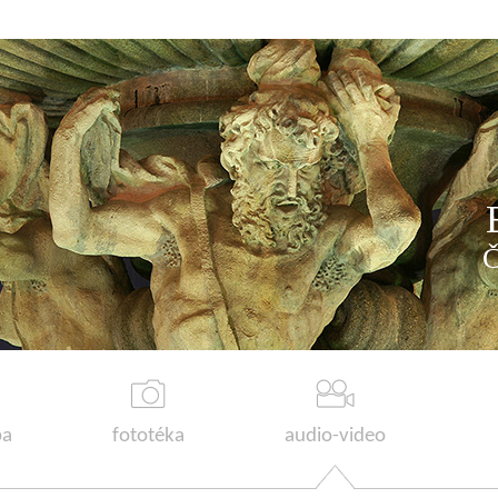
a
fototéka
audio-video