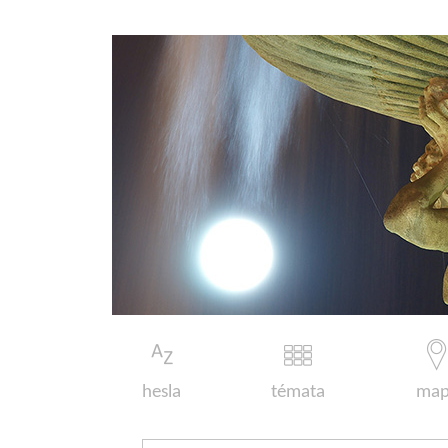
hesla
témata
map