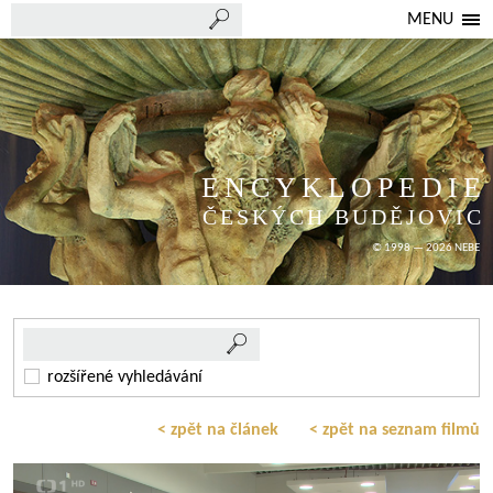
MENU
ENCYKLOPEDIE
ČESKÝCH BUDĚJOVIC
© 1998 — 2026 NEBE
rozšířené vyhledávání
< zpět na článek
< zpět na seznam filmů