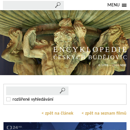
MENU
ENCYKLOPEDIE
ČESKÝCH BUDĚJOVIC
© 1998 — 2026 NEBE
rozšířené vyhledávání
< zpět na článek
< zpět na seznam filmů