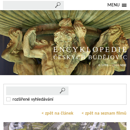
MENU
ENCYKLOPEDIE
ČESKÝCH BUDĚJOVIC
© 1998 — 2026 NEBE
rozšířené vyhledávání
< zpět na článek
< zpět na seznam filmů