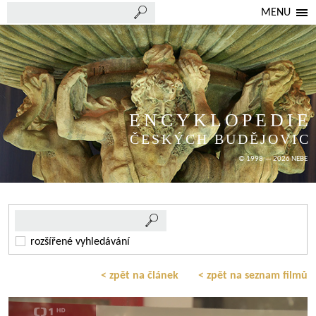
MENU
ENCYKLOPEDIE
ČESKÝCH BUDĚJOVIC
© 1998 — 2026 NEBE
rozšířené vyhledávání
< zpět na článek
< zpět na seznam filmů