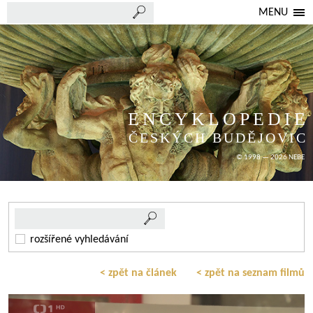
MENU
ENCYKLOPEDIE
ČESKÝCH BUDĚJOVIC
© 1998 — 2026 NEBE
rozšířené vyhledávání
< zpět na článek
< zpět na seznam filmů