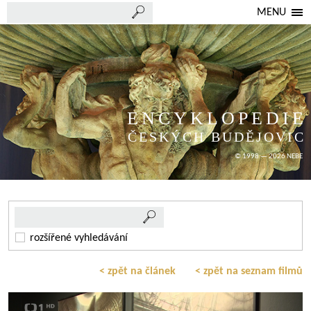
MENU
ENCYKLOPEDIE
ČESKÝCH BUDĚJOVIC
© 1998 — 2026 NEBE
rozšířené vyhledávání
< zpět na článek
< zpět na seznam filmů