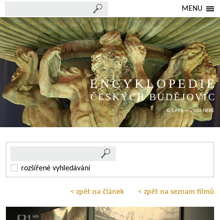
MENU
ENCYKLOPEDIE
ČESKÝCH BUDĚJOVIC
© 1998 — 2026 NEBE
rozšířené vyhledávání
< zpět na článek
< zpět na seznam filmů