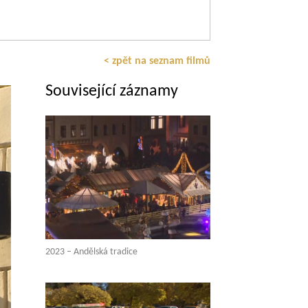
< zpět na seznam filmů
Související záznamy
2023 – Andělská tradice