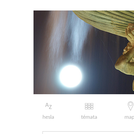
hesla
témata
map