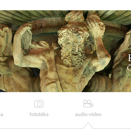
a
fototéka
audio-video