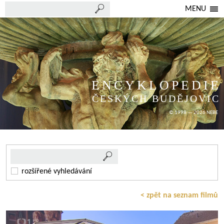
MENU
ENCYKLOPEDIE
ČESKÝCH BUDĚJOVIC
© 1998 — 2026 NEBE
rozšířené vyhledávání
< zpět na seznam filmů