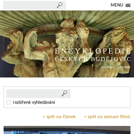
MENU
ENCYKLOPEDIE
ČESKÝCH BUDĚJOVIC
© 1998 — 2026 NEBE
rozšířené vyhledávání
< zpět na článek
< zpět na seznam filmů