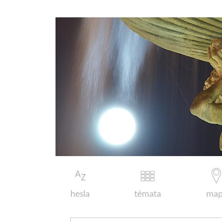
hesla
témata
map