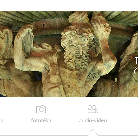
a
fototéka
audio-video