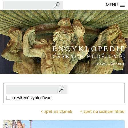
MENU
ENCYKLOPEDIE
ČESKÝCH BUDĚJOVIC
© 1998 — 2026 NEBE
rozšířené vyhledávání
< zpět na článek
< zpět na seznam filmů