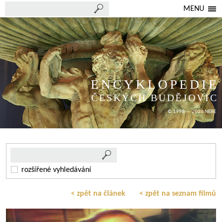
MENU
ENCYKLOPEDIE
ČESKÝCH BUDĚJOVIC
© 1998 — 2026 NEBE
rozšířené vyhledávání
< zpět na článek
< zpět na seznam filmů