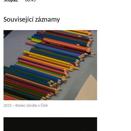
Stopáž:
00:45
Související záznamy
2015 – Konec výroby v Číně