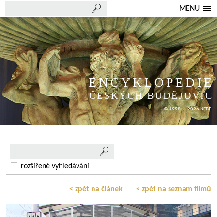
MENU
ENCYKLOPEDIE
ČESKÝCH BUDĚJOVIC
© 1998 — 2026 NEBE
rozšířené vyhledávání
< zpět na článek
< zpět na seznam filmů