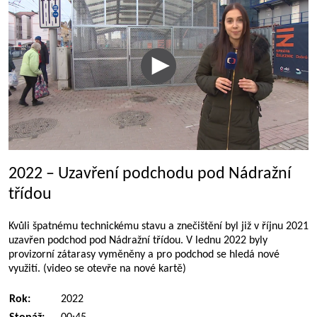
2022 – Uzavření podchodu pod Nádražní
třídou
Kvůli špatnému technickému stavu a znečištění byl již v říjnu 2021
uzavřen podchod pod Nádražní třídou. V lednu 2022 byly
provizorní zátarasy vyměněny a pro podchod se hledá nové
využití. (video se otevře na nové kartě)
Rok:
2022