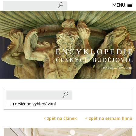
MENU
ENCYKLOPEDIE
ČESKÝCH BUDĚJOVIC
© 1998 — 2026 NEBE
rozšířené vyhledávání
< zpět na článek
< zpět na seznam filmů