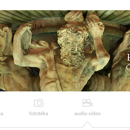
a
fototéka
audio-video