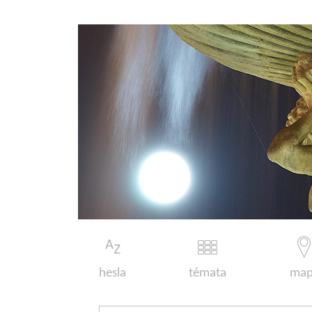
hesla
témata
map