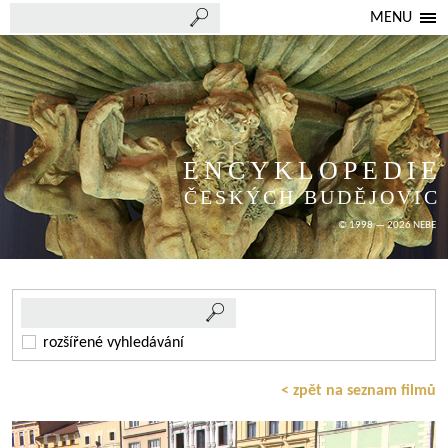
MENU
ENCYKLOPEDIE
ČESKÝCH BUDĚJOVIC
© 1998 — 2026 NEBE
rozšířené vyhledávání
< zpět na seznam filmů