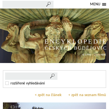
MENU
ENCYKLOPEDIE
ČESKÝCH BUDĚJOVIC
© 1998 — 2026 NEBE
rozšířené vyhledávání
< zpět na článek
< zpět na seznam filmů