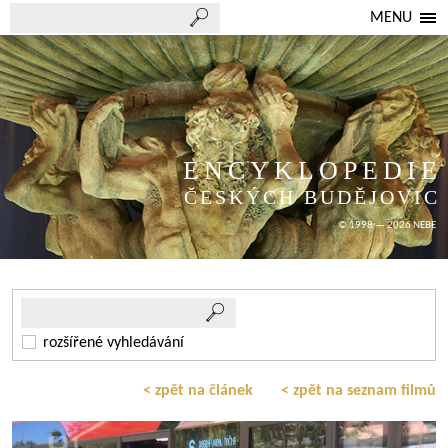
MENU
ENCYKLOPEDIE
ČESKÝCH BUDĚJOVIC
© 1998 — 2026 NEBE
rozšířené vyhledávání
< zpět na článek
< zpět na seznam filmů