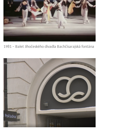
1981 – Balet Jihočeského divadla Bachčisarajská fontána