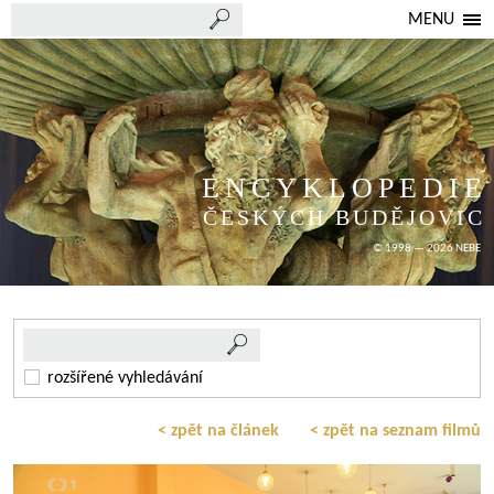
MENU
ENCYKLOPEDIE
ČESKÝCH BUDĚJOVIC
© 1998 — 2026 NEBE
rozšířené vyhledávání
< zpět na článek
< zpět na seznam filmů