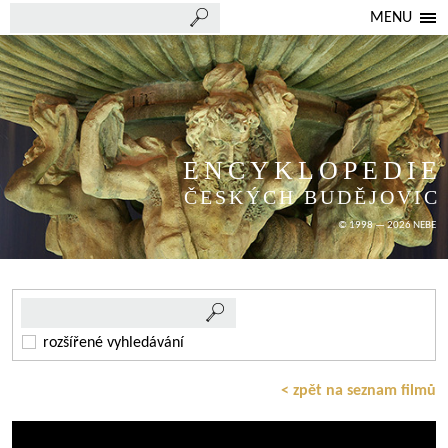
MENU
ENCYKLOPEDIE
ČESKÝCH BUDĚJOVIC
© 1998 — 2026 NEBE
rozšířené vyhledávání
< zpět na seznam filmů