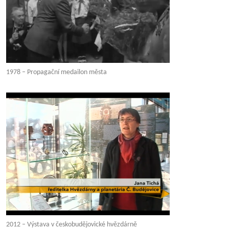
1978 – Propagační medailon města
2012 – Výstava v českobudějovické hvězdárně