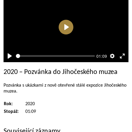
Přehrát
01:09
Přehrát
Nastaven
Rež
celé
2020 – Pozvánka do Jihočeského muzea
obra
Pozvánka s ukázkami z nově otevřené stálé expozice Jihočeského
muzea.
Rok:
2020
Stopáž:
01:09
Související záznamy