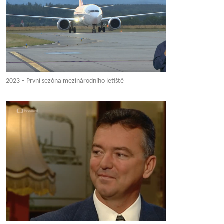
2023 – První sezóna mezinárodního letiště