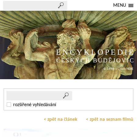
MENU
ENCYKLOPEDIE
ČESKÝCH BUDĚJOVIC
© 1998 — 2026 NEBE
rozšířené vyhledávání
< zpět na článek
< zpět na seznam filmů