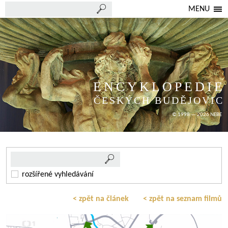
MENU
ENCYKLOPEDIE
ČESKÝCH BUDĚJOVIC
© 1998 — 2026 NEBE
rozšířené vyhledávání
< zpět na článek
< zpět na seznam filmů