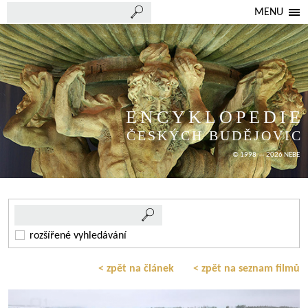
MENU
ENCYKLOPEDIE
ČESKÝCH BUDĚJOVIC
© 1998 — 2026 NEBE
rozšířené vyhledávání
< zpět na článek
< zpět na seznam filmů