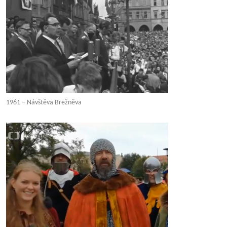
1961 – Návštěva Brežněva