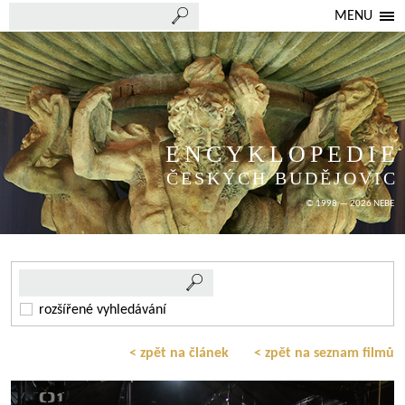
MENU
ENCYKLOPEDIE
ČESKÝCH BUDĚJOVIC
© 1998 — 2026 NEBE
rozšířené vyhledávání
< zpět na článek
< zpět na seznam filmů