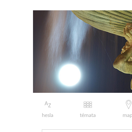
hesla
témata
map