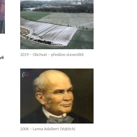
2019 – Obchvat – předáno staveniště
vé
2006 – Lanna Adalbert (Vojtěch)