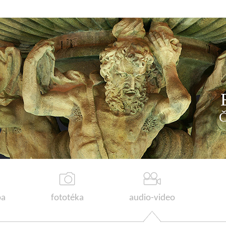
a
fototéka
audio-video