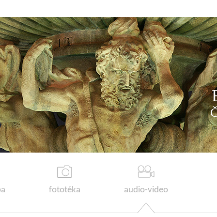
a
fototéka
audio-video