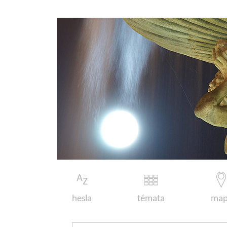
hesla
témata
map