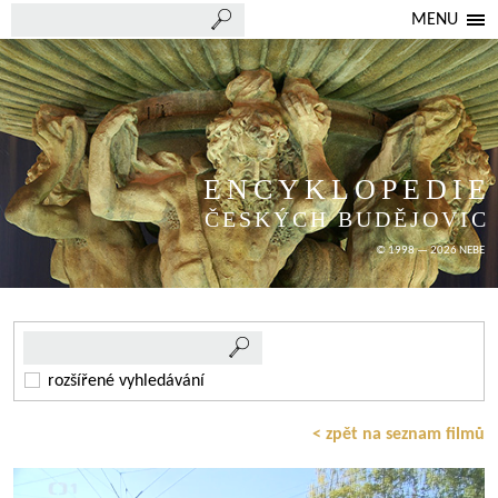
MENU
ENCYKLOPEDIE
ČESKÝCH BUDĚJOVIC
© 1998 — 2026 NEBE
rozšířené vyhledávání
< zpět na seznam filmů