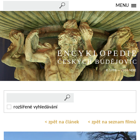
MENU
ENCYKLOPEDIE
ČESKÝCH BUDĚJOVIC
© 1998 — 2026 NEBE
rozšířené vyhledávání
< zpět na článek
< zpět na seznam filmů