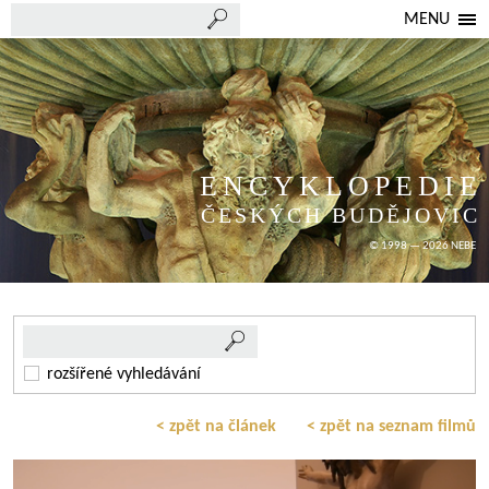
MENU
ENCYKLOPEDIE
ČESKÝCH BUDĚJOVIC
© 1998 — 2026 NEBE
rozšířené vyhledávání
< zpět na článek
< zpět na seznam filmů