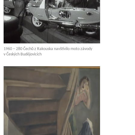
1960 – 280 Čechů z Rakouska navštívilo moto závody
v Českých Budějovicích