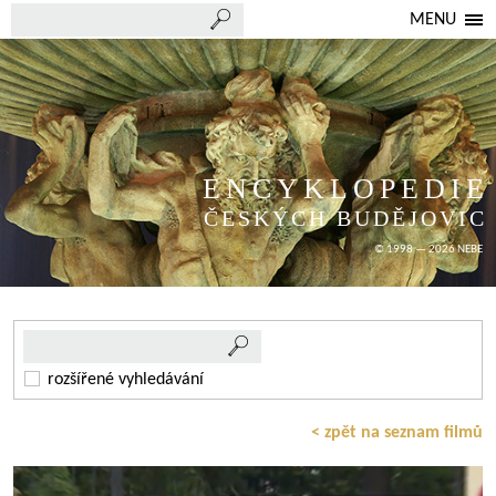
MENU
ENCYKLOPEDIE
ČESKÝCH BUDĚJOVIC
© 1998 — 2026 NEBE
rozšířené vyhledávání
< zpět na seznam filmů