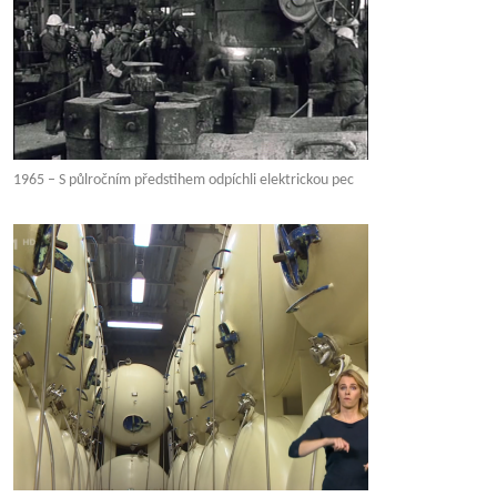
1965 – S půlročním předstihem odpíchli elektrickou pec