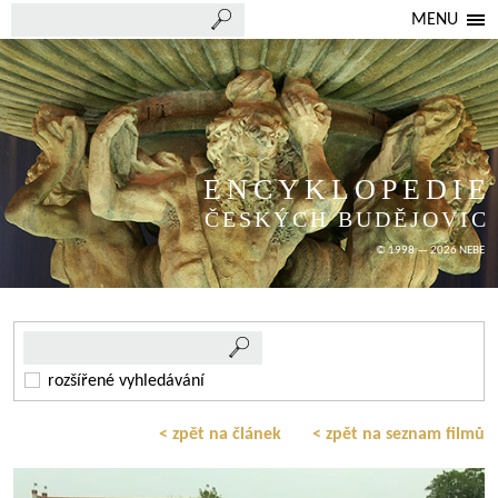
MENU
ENCYKLOPEDIE
ČESKÝCH BUDĚJOVIC
© 1998 — 2026 NEBE
rozšířené vyhledávání
< zpět na článek
< zpět na seznam filmů