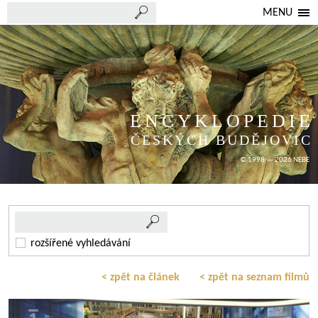
MENU
ENCYKLOPEDIE
ČESKÝCH BUDĚJOVIC
© 1998 — 2026 NEBE
rozšířené vyhledávání
< zpět na článek
< zpět na seznam filmů