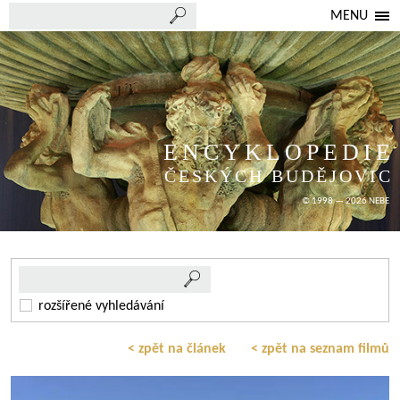
MENU
ENCYKLOPEDIE
ČESKÝCH BUDĚJOVIC
© 1998 — 2026 NEBE
rozšířené vyhledávání
< zpět na článek
< zpět na seznam filmů