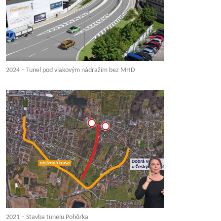
2024 – Tunel pod vlakovým nádražím bez MHD
2021 – Stavba tunelu Pohůrka