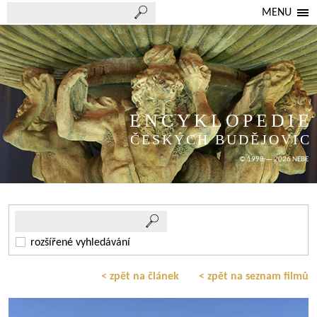
MENU
ENCYKLOPEDIE
ČESKÝCH BUDĚJOVIC
© 1998 — 2026 NEBE
rozšířené vyhledávání
< zpět na článek
< zpět na seznam filmů